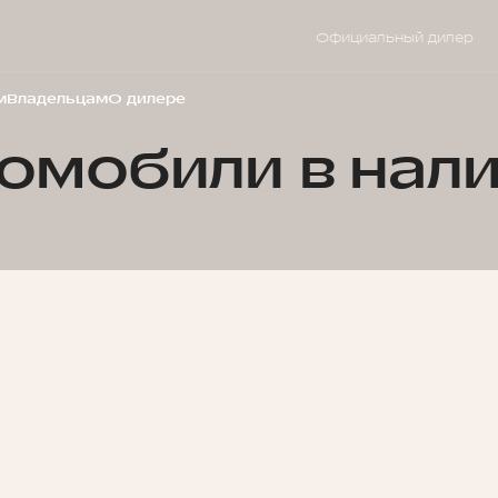
Официальный дилер
м
Владельцам
О дилере
омобили в нал