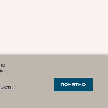
на
ка).
ПОНЯТНО
аботки
х