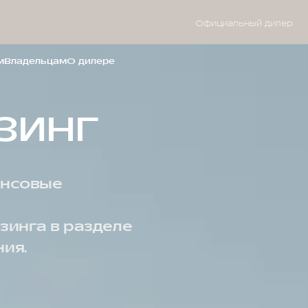
Официальный дилер
м
Владельцам
О дилере
ИЗИНГ
ансовые
изинга в разделе
ия.